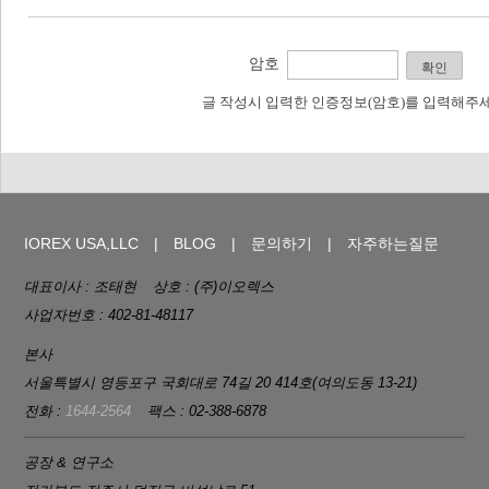
암호
확인
글 작성시 입력한 인증정보(암호)를 입력해주세
IOREX USA,LLC
BLOG
문의하기
자주하는질문
대표이사 : 조태현
상호 : (주)이오렉스
사업자번호 : 402-81-48117
본사
서울특별시 영등포구 국회대로 74길 20 414호(여의도동 13-21)
전화 :
1644-2564
팩스 : 02-388-6878
공장 & 연구소