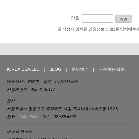
암호
확인
글 작성시 입력한 인증정보(암호)를 입력해주세
IOREX USA,LLC
BLOG
문의하기
자주하는질문
대표이사 : 조태현
상호 : (주)이오렉스
사업자번호 : 402-81-48117
본사
서울특별시 영등포구 국회대로 74길 20 414호(여의도동 13-21)
전화 :
1644-2564
팩스 : 02-388-6878
공장 & 연구소