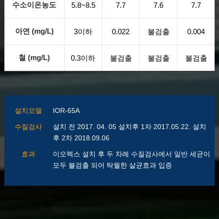
수소
이온농도
5.8~8.5
7.7
7.6
7.7
아연
(mg/L)
3이하
0.022
불검출
0.004
철
(mg/L)
0.3이하
불검출
불검출
불검출
설치모델
IOR-65A
수질검사
설치 전 2017. 04. 05 설치후 1자 2017.05.22. 설치
후 2차 2018.09.06
효과
이오렉스 설치 후 두 차례 수질검사에서 일반 세균이
모두 불검출 되어 탁월한 살균효과 입증