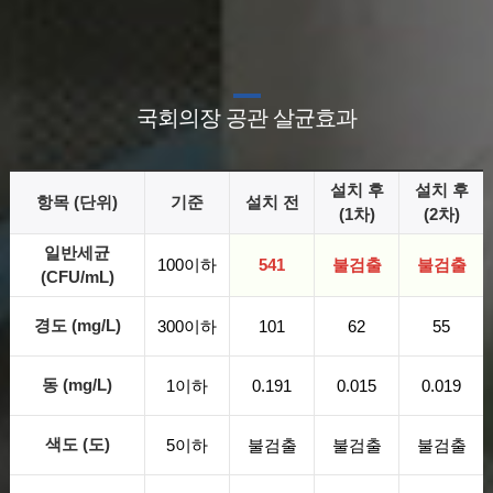
국회의장 공관 살균효과
설치 후
설치 후
항목 (단위)
기준
설치 전
(1차)
(2차)
일반세균
100이하
541
불검출
불검출
(CFU/mL)
경도
(mg/L)
300이하
101
62
55
동
(mg/L)
1이하
0.191
0.015
0.019
색도
(도)
5이하
불검출
불검출
불검출