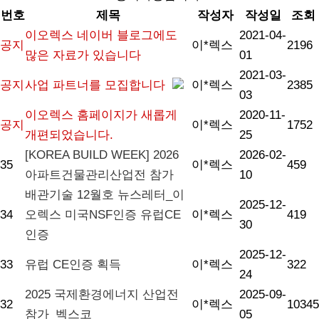
번호
제목
작성자
작성일
조회
이오렉스 네이버 블로그에도
2021-04-
공지
이*렉스
2196
많은 자료가 있습니다
01
2021-03-
공지
사업 파트너를 모집합니다
이*렉스
2385
03
이오렉스 홈페이지가 새롭게
2020-11-
공지
이*렉스
1752
개편되었습니다.
25
[KOREA BUILD WEEK] 2026
2026-02-
35
이*렉스
459
아파트건물관리산업전 참가
10
배관기술 12월호 뉴스레터_이
2025-12-
34
오렉스 미국NSF인증 유럽CE
이*렉스
419
30
인증
2025-12-
33
유럽 CE인증 획득
이*렉스
322
24
2025 국제환경에너지 산업전
2025-09-
32
이*렉스
10345
참가_벡스코
05