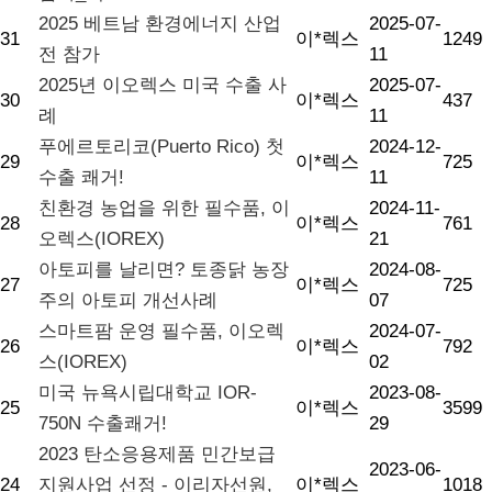
2025 베트남 환경에너지 산업
2025-07-
31
이*렉스
1249
전 참가
11
2025년 이오렉스 미국 수출 사
2025-07-
30
이*렉스
437
례
11
푸에르토리코(Puerto Rico) 첫
2024-12-
29
이*렉스
725
수출 쾌거!
11
친환경 농업을 위한 필수품, 이
2024-11-
28
이*렉스
761
오렉스(IOREX)
21
아토피를 날리면? 토종닭 농장
2024-08-
27
이*렉스
725
주의 아토피 개선사례
07
스마트팜 운영 필수품, 이오렉
2024-07-
26
이*렉스
792
스(IOREX)
02
미국 뉴욕시립대학교 IOR-
2023-08-
25
이*렉스
3599
750N 수출쾌거!
29
2023 탄소응용제품 민간보급
2023-06-
24
지원사업 선정 - 이리자선원,
이*렉스
1018