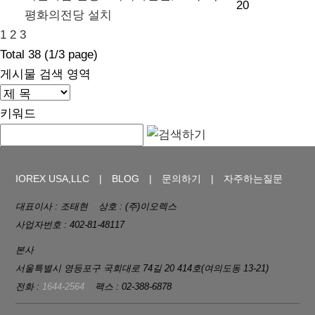
20
평화의전당 설치
1
2
3
Total
38
(
1
/3 page)
게시물 검색 영역
키워드
IOREX USA,LLC
BLOG
문의하기
자주하는질문
대표이사 : 조태현
상호 : (주)이오렉스
사업자번호 : 402-81-48117
본사
서울특별시 영등포구 국회대로 74길 20 414호(여의도동 13-21)
전화 :
1644-2564
팩스 : 02-388-6878